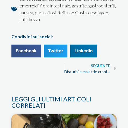
emorroidi
,
flora intestinale
,
gastrite
,
gastroenteriti
,
nausea
,
parassitosi
,
Reflusso Gastro-esofageo
,
stitichezza
Condividi sui social:
Facebook
Twitter
LinkedIn
SEGUENTE
Disturbi e malattie croniche. Cosa funziona?
LEGGI GLI ULTIMI ARTICOLI
CORRELATI
ESTRATTO DI VERDURA:
L’ARCOBALENO NEL BICCHIERE