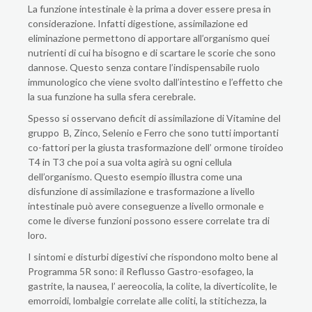
La funzione intestinale è la prima a dover essere presa in
considerazione. Infatti digestione, assimilazione ed
eliminazione permettono di apportare all’organismo quei
nutrienti di cui ha bisogno e di scartare le scorie che sono
dannose. Questo senza contare l’indispensabile ruolo
immunologico che viene svolto dall’intestino e l’effetto che
la sua funzione ha sulla sfera cerebrale.
Spesso si osservano deficit di assimilazione di Vitamine del
gruppo B, Zinco, Selenio e Ferro che sono tutti importanti
co-fattori per la giusta trasformazione dell’ ormone tiroideo
T4 in T3 che poi a sua volta agirà su ogni cellula
dell’organismo. Questo esempio illustra come una
disfunzione di assimilazione e trasformazione a livello
intestinale può avere conseguenze a livello ormonale e
come le diverse funzioni possono essere correlate tra di
loro.
I sintomi e disturbi digestivi che rispondono molto bene al
Programma 5R sono: il Reflusso Gastro-esofageo, la
gastrite, la nausea, l’ aereocolia, la colite, la diverticolite, le
emorroidi, lombalgie correlate alle coliti, la stitichezza, la