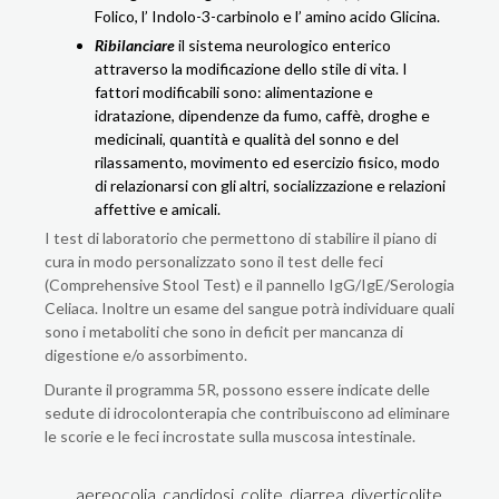
Folico, l’ Indolo-3-carbinolo e l’ amino acido Glicina.
Ribilanciare
il sistema neurologico enterico
attraverso la modificazione dello stile di vita. I
fattori modificabili sono: alimentazione e
idratazione, dipendenze da fumo, caffè, droghe e
medicinali, quantità e qualità del sonno e del
rilassamento, movimento ed esercizio fisico, modo
di relazionarsi con gli altri, socializzazione e relazioni
affettive e amicali.
I test di laboratorio che permettono di stabilire il piano di
cura in modo personalizzato sono il test delle feci
(Comprehensive Stool Test) e il pannello IgG/IgE/Serologia
Celiaca. Inoltre un esame del sangue potrà individuare quali
sono i metaboliti che sono in deficit per mancanza di
digestione e/o assorbimento.
Durante il programma 5R, possono essere indicate delle
sedute di idrocolonterapia che contribuiscono ad eliminare
le scorie e le feci incrostate sulla muscosa intestinale.
aereocolia
,
candidosi
,
colite
,
diarrea
,
diverticolite
,