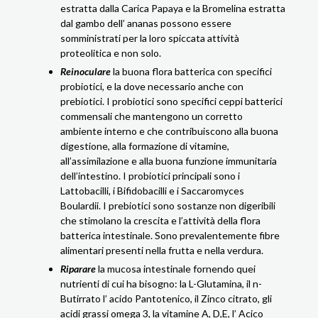
estratta dalla Carica Papaya e la Bromelina estratta
dal gambo dell’ ananas possono essere
somministrati per la loro spiccata attività
proteolitica e non solo.
Reinoculare
la buona flora batterica con specifici
probiotici, e la dove necessario anche con
prebiotici. I probiotici sono specifici ceppi batterici
commensali che mantengono un corretto
ambiente interno e che contribuiscono alla buona
digestione, alla formazione di vitamine,
all’assimilazione e alla buona funzione immunitaria
dell’intestino. I probiotici principali sono i
Lattobacilli, i Bifidobacilli e i Saccaromyces
Boulardii. I prebiotici sono sostanze non digeribili
che stimolano la crescita e l’attività della flora
batterica intestinale. Sono prevalentemente fibre
alimentari presenti nella frutta e nella verdura.
Riparare
la mucosa intestinale fornendo quei
nutrienti di cui ha bisogno: la L-Glutamina, il n-
Butirrato l’ acido Pantotenico, il Zinco citrato, gli
acidi grassi omega 3, la vitamine A, D,E, l’ Acico